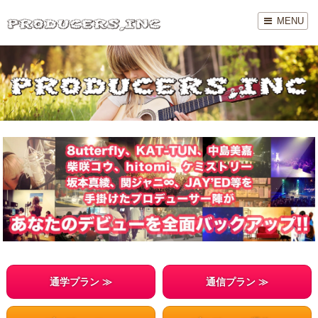
T
MENU
o
g
g
l
e
n
a
v
i
g
a
t
i
o
n
通学プラン ≫
通信プラン ≫