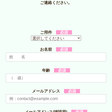
ご連絡ください。
こ
ご用件
必須
の
フ
ィ
お名前
必須
ー
ル
ド
は
年齢
必須
空
の
ま
メールアドレス
必須
ま
に
し
メールアドレス(確認用)
必須