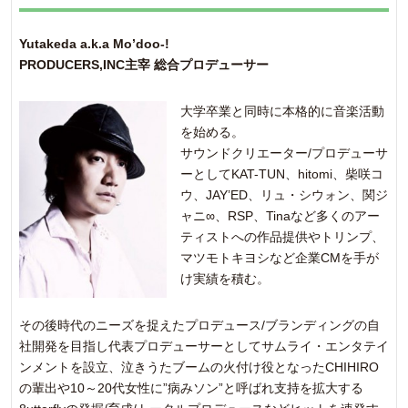
Yutakeda a.k.a Mo’doo-!
PRODUCERS,INC主宰 総合プロデューサー
大学卒業と同時に本格的に音楽活動
を始める。
サウンドクリエーター/プロデューサ
ーとしてKAT-TUN、hitomi、柴咲コ
ウ、JAY’ED、リュ・シウォン、関ジ
ャニ∞、RSP、Tinaなど多くのアー
ティストへの作品提供やトリンプ、
マツモトキヨシなど企業CMを手が
け実績を積む。
その後時代のニーズを捉えたプロデュース/ブランディングの自
社開発を目指し代表プロデューサーとしてサムライ・エンタテイ
ンメントを設立、泣きうたブームの火付け役となったCHIHIRO
の輩出や10～20代女性に”病みソン”と呼ばれ支持を拡大する