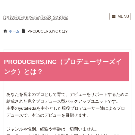
T
MENU
o
g
g
ホーム
»
PRODUCERS,INCとは?
l
e
n
a
v
i
g
a
PRODUCERS,INC（プロデューサーズイ
t
i
ンク）とは？
o
n
あなたを音楽のプロとして育て、デビューをサポートするために
結成された完全プロデュース型バックアップユニットです。
主宰のyutakedaを中心とした現役プロデューサー陣によるプロ
デュースで、本当のデビューを目指せます。
ジャンルや性別、経験や年齢は一切問いません。