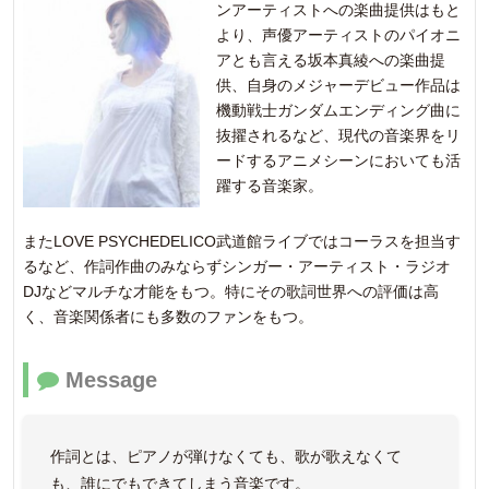
ンアーティストへの楽曲提供はもと
より、声優アーティストのパイオニ
アとも言える坂本真綾への楽曲提
供、自身のメジャーデビュー作品は
機動戦士ガンダムエンディング曲に
抜擢されるなど、現代の音楽界をリ
ードするアニメシーンにおいても活
躍する音楽家。
またLOVE PSYCHEDELICO武道館ライブではコーラスを担当す
るなど、作詞作曲のみならずシンガー・アーティスト・ラジオ
DJなどマルチな才能をもつ。特にその歌詞世界への評価は高
く、音楽関係者にも多数のファンをもつ。
Message
作詞とは、ピアノが弾けなくても、歌が歌えなくて
も、誰にでもできてしまう音楽です。