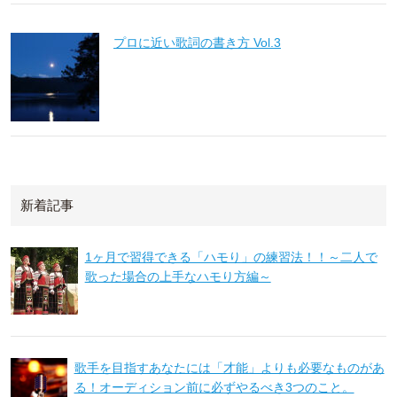
プロに近い歌詞の書き方 Vol.3
新着記事
1ヶ月で習得できる「ハモり」の練習法！！～二人で
歌った場合の上手なハモり方編～
歌手を目指すあなたには「才能」よりも必要なものがあ
る！オーディション前に必ずやるべき3つのこと。