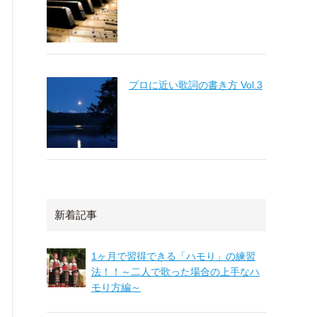
プロに近い歌詞の書き方 Vol.3
新着記事
1ヶ月で習得できる「ハモり」の練習
法！！～二人で歌った場合の上手なハ
モり方編～