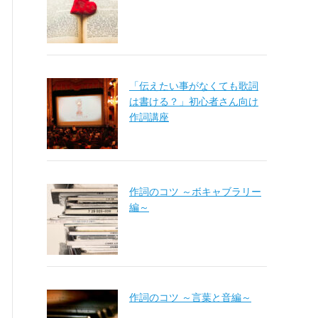
「伝えたい事がなくても歌詞
は書ける？」初心者さん向け
作詞講座
作詞のコツ ～ボキャブラリー
編～
作詞のコツ ～言葉と音編～