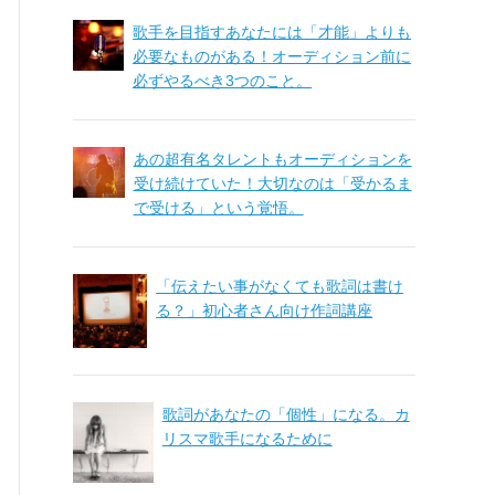
歌手を目指すあなたには「才能」よりも
必要なものがある！オーディション前に
必ずやるべき3つのこと。
あの超有名タレントもオーディションを
受け続けていた！大切なのは「受かるま
で受ける」という覚悟。
「伝えたい事がなくても歌詞は書け
る？」初心者さん向け作詞講座
歌詞があなたの「個性」になる。カ
リスマ歌手になるために